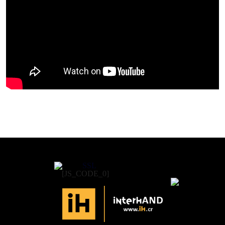
[JS_CODE_0]