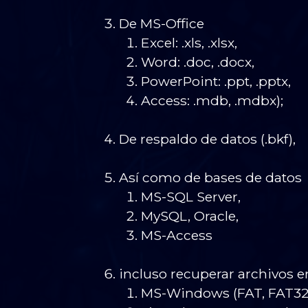
De MS-Office
Excel: .xls, .xlsx,
Word: .doc, .docx,
PowerPoint: .ppt, .pptx,
Access: .mdb, .mdbx);
De respaldo de datos (.bkf),
Así como de bases de datos
MS-SQL Server,
MySQL, Oracle,
MS-Access
incluso recuperar archivos e
MS-Windows (FAT, FAT32