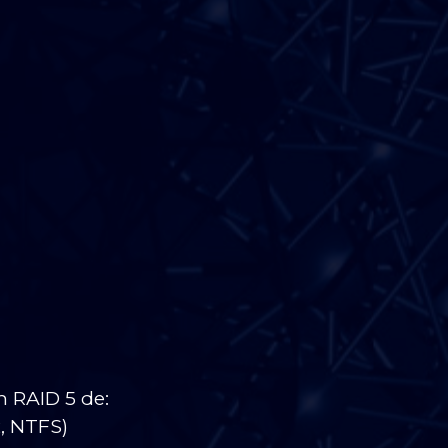
n RAID 5 de:
, NTFS)