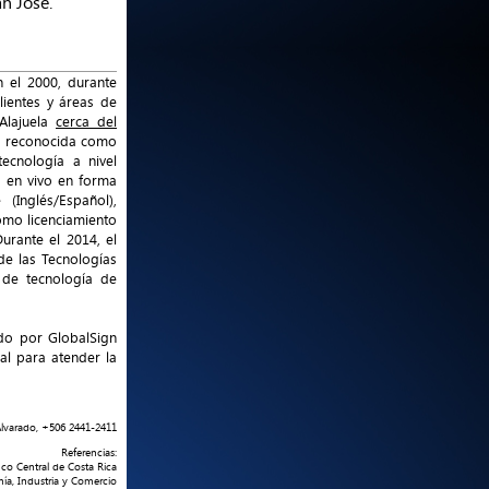
n José.
 el 2000, durante
lientes y áreas de
Alajuela
cerca del
s, reconocida como
ecnología a nivel
o en vivo en forma
(Inglés/Español),
omo licenciamiento
urante el 2014, el
de las Tecnologías
l de tecnología de
do por GlobalSign
al para atender la
 Alvarado, +506 2441-2411
Referencias:
nco Central de Costa Rica
ía, Industria y Comercio