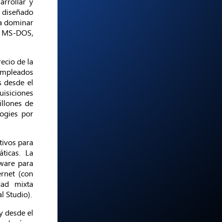
arrollar y
r diseñado
 a dominar
n MS-DOS,
ecio de la
 empleados
s desde el
isiciones
illones de
ogies por
tivos para
ticas. La
ware para
rnet (con
dad mixta
l Studio).
y desde el