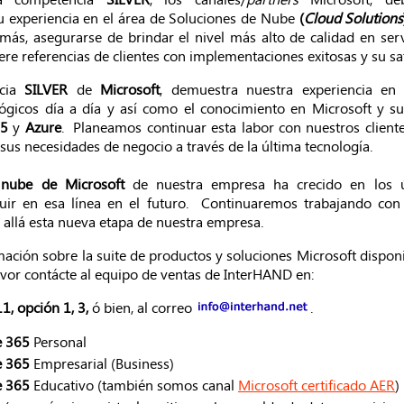
u experiencia en el área de Soluciones de Nube
(
Cloud Solutions
más, asegurarse de brindar el nivel más alto de calidad en ser
ere referencias de clientes con implementaciones exitosas y su sat
ncia
SILVER
de
Microsoft
, demuestra nuestra experiencia e
ógicos día a día y así como el conocimiento en Microsoft y s
65
y
Azure
. Planeamos continuar esta labor con nuestros cliente
e sus necesidades de negocio a través de la última tecnología.
e
nube de Microsoft
de nuestra empresa ha crecido en los 
ir en esa línea en el futuro. Continuaremos trabajando con
 allá esta nueva etapa de nuestra empresa.
ación sobre la suite de productos y soluciones Microsoft dispon
vor contácte al equipo de ventas de InterHAND en:
, opción 1, 3,
ó bien, al correo
.
e 365
Personal
e 365
Empresarial (Business)
e 365
Educativo (también somos canal
Microsoft certificado AER
)