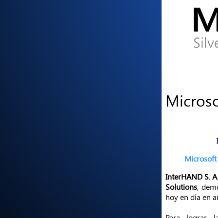
Microsof
Microsoft 
InterHAND S. A
Solutions
, demo
hoy en día en 
Para lograr 