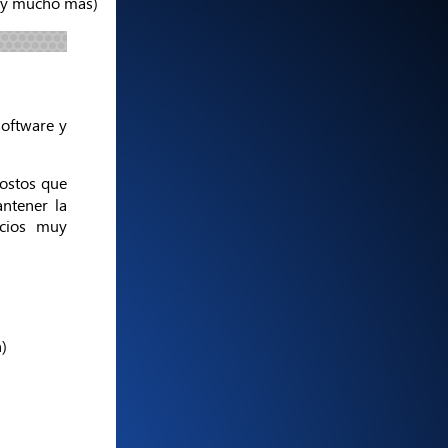
os y mucho más)
software y
costos que
antener la
ecios muy
)