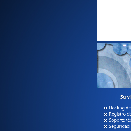
Servi
Hosting de
Registro d
Soporte té
Seguridad 