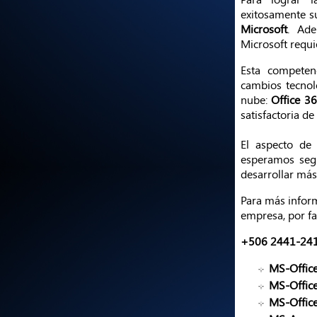
exitosamente s
Microsoft
. Ade
Microsoft requi
Esta compete
cambios tecnol
nube:
Office 3
satisfactoria d
El aspecto d
esperamos segu
desarrollar más
Para más inform
empresa, por fa
+506 2441-2411
MS-Offic
MS-Offic
MS-Offic