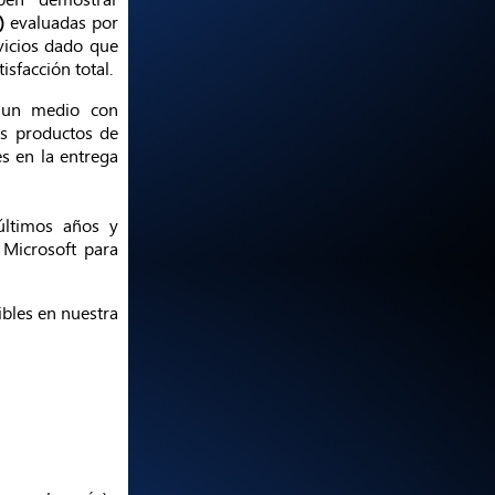
)
evaluadas por
vicios dado que
isfacción total.
n un medio con
us productos de
s en la entrega
últimos años y
 Microsoft para
ibles en nuestra