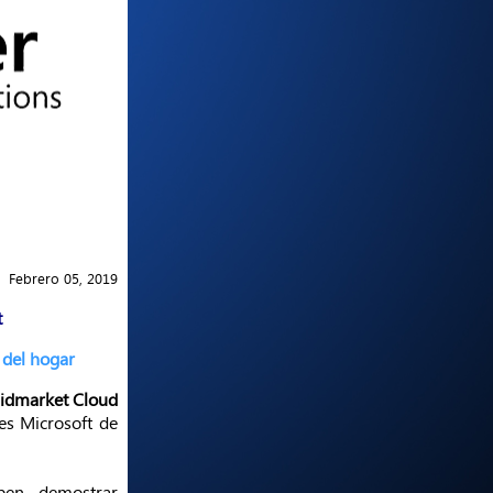
Febrero 05, 2019
t
 del hogar
Midmarket Cloud
tes Microsoft de
ben demostrar