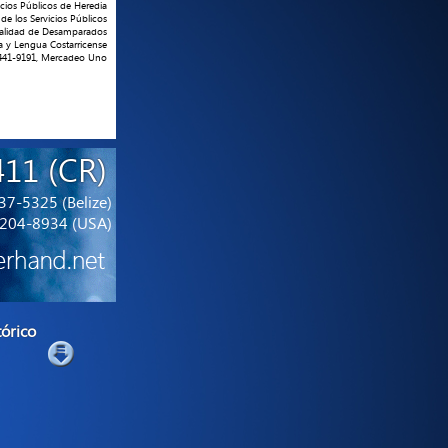
icios Públicos de Heredia
 de los Servicios Públicos
ipalidad de Desamparados
ra y Lengua Costarricense
2441-9191, Mercadeo Uno
411 (CR)
7-5325‬ (Belize)
 204-8934 (USA)
tórico