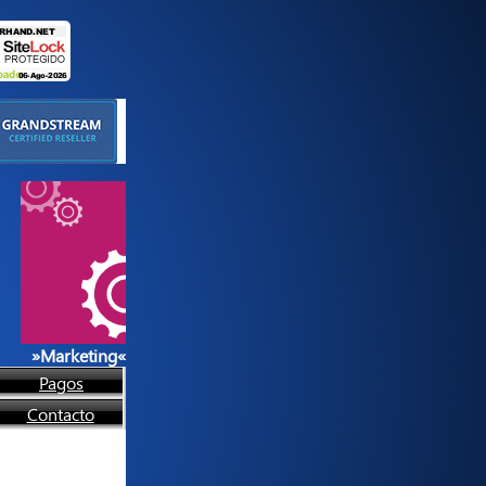
.
n,
en
ón
»
Marketing
«
--->
Pagos
Contacto