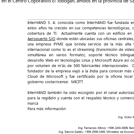
 en el Centro Coporativo El Tobogán, ambos en la provincia de Sa
InterHAND S. A. conocida como InterHAND fue fundada en
estos años ha crecido en sus competencias tecnológicas, c
cobertura de TI. Actualmente cuenta con un edificio en 
Aeropuerto SJO
donde están ubicadas sus oficinas centrale
una empresa PYME que brinda servicio de la más alta t
internacional como lo es el streaming (transmisión de víde
simultánea en varios formato), soporte técnico bilingue 
desarollo Web en tecnologías Linux y Microsoft Azure así c
por volumen de m'ás de 500 fabricantes internacionales. D
fundador de la empresa viajó a la India para conocer más 
Cloud de Microsoft y fue certificado por la oficina loca
gobierno costarricense: MICITT.
InterHAND también ha sido escogido por el canal autoriza
para la regi&ón y cuenta con el respaldo técnico y comerci
marca
Para más información:
Ing. Víctor
Ing. Fernando Altinor, ‭+506 2243-3009‬, Ba
Ing. Dennis Gaitán, +506 2549-1400, Ministerio de Econom