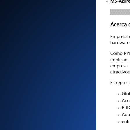
MS-Azur
Acerca 
Empresa c
hardware 
Como PYM
implican 
empresa 
atractivos
Es represe
Glob
Acro
Bit
Ado
entr