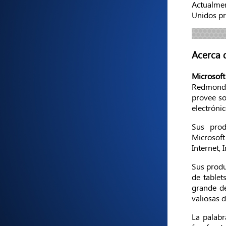
Actualmen
Unidos pr
Acerca 
Microsoft
Redmond,
provee so
electrónic
Sus prod
Microsoft
Internet, 
Sus produ
de tablet
grande de
valiosas 
La palabr