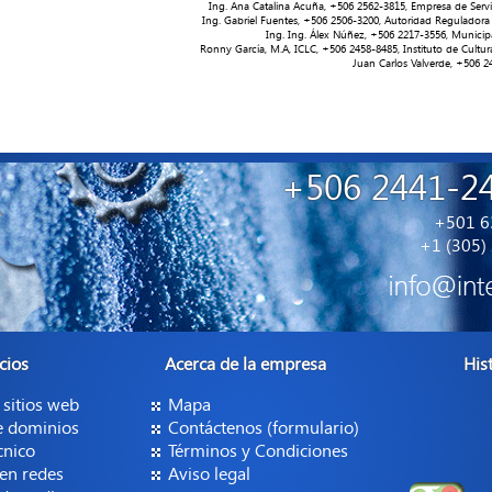
Ing. Ana Catalina Acuña, ‭+506 2562-3815‬, Empresa de Serv
Ing. Gabriel Fuentes, +506 2506-3200‬‬‬, Autoridad Reguladora
Ing. Ing. Álex Núñez, ‭+506 2217-3556‬, Munic
Ronny García, M.A, ICLC, +506 2458-8485, Instituto de Cultu
Juan Carlos Valverde, +506 
+506 2441-2
+501 63
+1 (305)
cios
Acerca de la empresa
His
 sitios web
Mapa
e dominios
Contáctenos (formulario)
cnico
Términos y Condiciones
en redes
Aviso legal