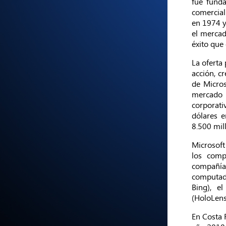
fue funda
comercial
en 1974 y
el mercad
éxito que
La oferta 
acción, c
de Micros
mercado 
corporati
dólares 
8.500 mil
Microsoft
los comp
compañía
computado
Bing), e
(HoloLens
En Costa 