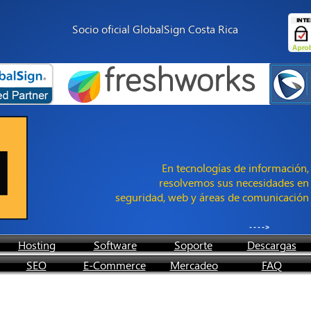
Socio oficial GlobalSign Costa Rica
En tecnologías de informació
resolvemos sus necesidades 
seguridad, web y áreas de comunicaci
-
Hosting
Software
Soporte
Descargas
SEO
E-Commerce
Mercadeo
FAQ