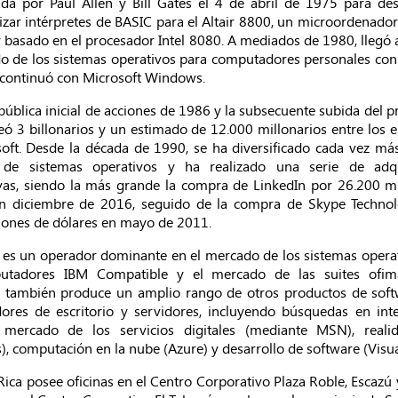
da por Paul Allen y Bill Gates el 4 de abril de 1975 para des
izar intérpretes de BASIC para el Altair 8800, un microordenado
 basado en el procesador Intel 8080. A mediados de 1980, llegó
o de los sistemas operativos para computadores personales co
 continuó con Microsoft Windows.
pública inicial de acciones de 1986 y la subsecuente subida del pr
reó 3 billonarios y un estimado de 12.000 millonarios entre los
oft. Desde la década de 1990, se ha diversificado cada vez má
de sistemas operativos y ha realizado una serie de adqu
vas, siendo la más grande la compra de LinkedIn por 26.200 m
en diciembre de 2016,​ seguido de la compra de Skype Technol
lones de dólares en mayo de 2011.
 es un operador dominante en el mercado de los sistemas opera
utadores IBM Compatible y el mercado de las suites ofimá
 también produce un amplio rango de otros productos de soft
res de escritorio y servidores, incluyendo búsquedas en inte
l mercado de los servicios digitales (mediante MSN), reali
), computación en la nube (Azure) y desarrollo de software (Visua
Rica posee oficinas en el Centro Corporativo Plaza Roble, Escazú 