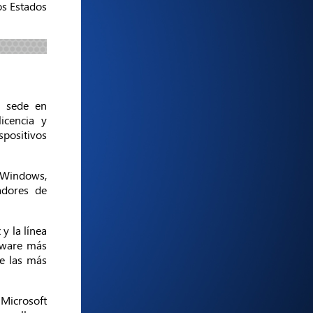
os Estados
n sede en
icencia y
spositivos
 Windows,
adores de
y la línea
ftware más
e las más
 Microsoft